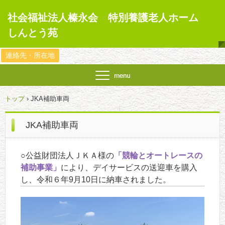
社会福祉法人榛永会 特別養護老人ホーム
しんとう苑
連絡先・所在地
トップ
›
JKA補助車両
JKA補助車両
○公益財団法人ＪＫＡ様の
「競輪とオートレースの
補助事業」
により、デイサービスの送迎車を購入
し、令和６年9月10日に納車されました。