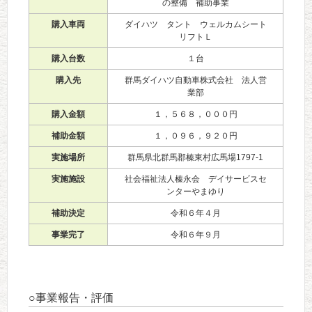
の整備 補助事業
購入車両
ダイハツ タント ウェルカムシート
リフトＬ
購入台数
１台
購入先
群馬ダイハツ自動車株式会社 法人営
業部
購入金額
１，５６８，０００円
補助金額
１，０９６，９２０円
実施場所
群馬県北群馬郡榛東村広馬場1797-1
実施施設
社会福祉法人榛永会 デイサービスセ
ンターやまゆり
補助決定
令和６年４月
事業完了
令和６年９月
○事業報告・評価